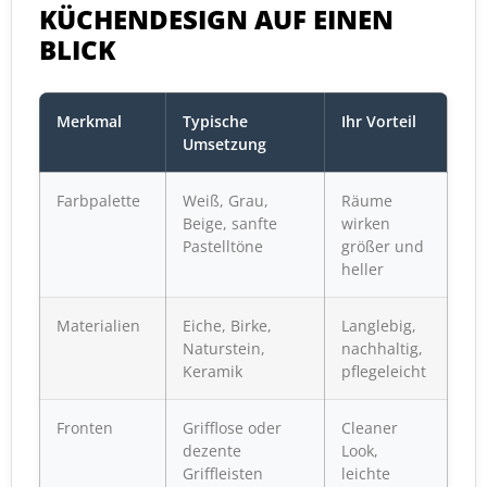
KÜCHENDESIGN AUF EINEN
BLICK
Merkmal
Typische
Ihr Vorteil
Umsetzung
Farbpalette
Weiß, Grau,
Räume
Beige, sanfte
wirken
Pastelltöne
größer und
heller
Materialien
Eiche, Birke,
Langlebig,
Naturstein,
nachhaltig,
Keramik
pflegeleicht
Fronten
Grifflose oder
Cleaner
dezente
Look,
Griffleisten
leichte