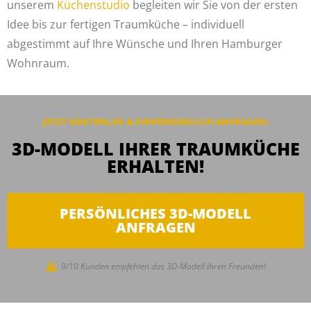
unserem
Küchenstudio
begleiten wir Sie von der ersten
Idee bis zur fertigen Traumküche – individuell
abgestimmt auf Ihre Wünsche und Ihren Hamburger
Wohnraum.
JETZT KOSTENLOS & UNVERBINDLICH
ANFRAGEN
:
3D-MODELL IHRER TRAUMKÜCHE
ERHALTEN!
PERSÖNLICHES 3D-MODELL
ANFRAGEN
9/10 Kunden empfehlen das 3D-Modell ihren Freunden!