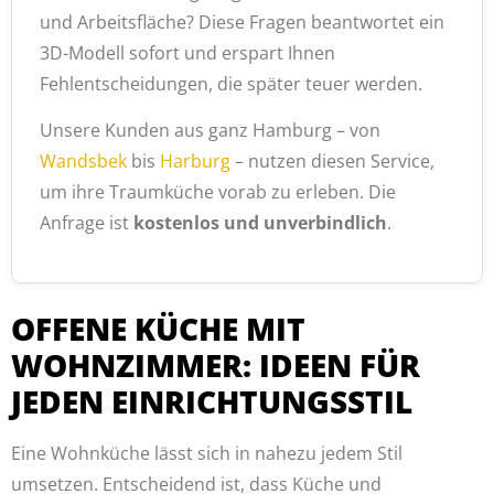
und Arbeitsfläche? Diese Fragen beantwortet ein
3D-Modell sofort und erspart Ihnen
Fehlentscheidungen, die später teuer werden.
Unsere Kunden aus ganz Hamburg – von
Wandsbek
bis
Harburg
– nutzen diesen Service,
um ihre Traumküche vorab zu erleben. Die
Anfrage ist
kostenlos und unverbindlich
.
OFFENE KÜCHE MIT
WOHNZIMMER: IDEEN FÜR
JEDEN EINRICHTUNGSSTIL
Eine Wohnküche lässt sich in nahezu jedem Stil
umsetzen. Entscheidend ist, dass Küche und