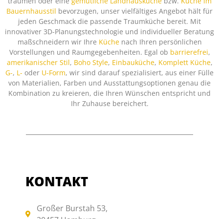
träumen oder eine
gemütliche Landhausküche
bzw.
Küche im
Bauernhausstil
bevorzugen, unser vielfältiges Angebot hält für
jeden Geschmack die passende Traumküche bereit. Mit
innovativer 3D-Planungstechnologie und individueller Beratung
maßschneidern wir Ihre
Küche
nach Ihren persönlichen
Vorstellungen und Raumgegebenheiten. Egal ob
barrierefrei
,
amerikanischer Stil
,
Boho Style
,
Einbauküche
,
Komplett Küche
,
G-
,
L-
oder
U-Form
, wir sind darauf spezialisiert, aus einer Fülle
von Materialien, Farben und Ausstattungsoptionen genau die
Kombination zu kreieren, die Ihren Wünschen entspricht und
Ihr Zuhause bereichert.
KONTAKT
Großer Burstah 53,