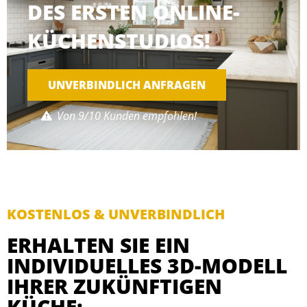
DES ERSTEN ONLINE-
KÜCHENSTUDIOS!
UNVERBINDLICH ANFRAGEN
Von 9/10 Kunden empfohlen!
KOSTENLOS & UNVERBINDLICH
ERHALTEN SIE EIN
INDIVIDUELLES 3D-MODELL
IHRER ZUKÜNFTIGEN
KÜCHE: