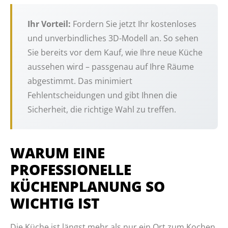
Ihr Vorteil:
Fordern Sie jetzt Ihr kostenloses
und unverbindliches 3D-Modell an. So sehen
Sie bereits vor dem Kauf, wie Ihre neue Küche
aussehen wird – passgenau auf Ihre Räume
abgestimmt. Das minimiert
Fehlentscheidungen und gibt Ihnen die
Sicherheit, die richtige Wahl zu treffen.
WARUM EINE
PROFESSIONELLE
KÜCHENPLANUNG SO
WICHTIG IST
Die Küche ist längst mehr als nur ein Ort zum Kochen.